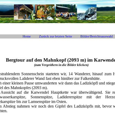
Home
Zurück zur letzten Seite
Bilder/Berichtsauswahl
Bergtour auf den Mahnkopf (2093 m) im Karwende
(zum Vergrößern in die Bilder klicken)
strahlendem Sonnenschein starteten wir, 14 Wanderer, hinauf zum 
rucksvollen Laliderer Wand fast eben hinüber zur Falkenhütte.
 einer kleinen Pause umwanderten wir dann das Ladizköpfl und stiegen ü
el des Mahnkopfes (2093 m).
 Aussicht auf die Karwendel Hauptkette war überwältigend. Sie re
twasserkarspitze, Sonnenspitze, Ladidererspitze mit der Herzog
zkarspitze bis zur Lamsenspitze im Osten.
m Abstieg nahmen wir noch den Gipfel des Ladizköpfls mit, bevor 
hten.