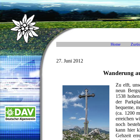
Home
Zurüc
27. Juni 2012
Wanderung au
Zu elft, un
neun Bergs
1538 hohen 
der Parkpl
bequeme, me
(ca. 1200 m
erreichen w
noch besteh
kann hier k
Gehzeit err