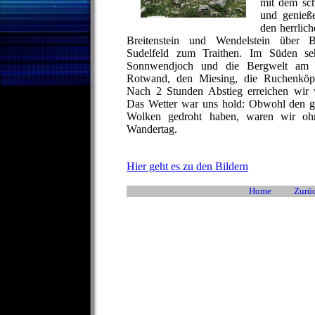
mit dem sc
und genieß
den herrlich
Breitenstein und Wendelstein über B
Sudelfeld zum Traithen. Im Süden se
Sonnwendjoch und die Bergwelt am S
Rotwand, den Miesing, die Ruchenköpf
Nach 2 Stunden Abstieg erreichen wir 
Das Wetter war uns hold: Obwohl den g
Wolken gedroht haben, waren wir oh
Wandertag.
Hier geht es zu den Bildern
Home
Zurüc